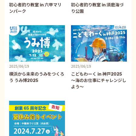
初心者釣り教室 in 六甲マリ
初心者釣り教室 in 須磨海づ
ンパーク
り公園
2025/06/19
2025/06/19
横浜から未来のうみをつくろ
こどもわーく in 神戸2025
う うみ博2025
～海のお仕事にチャレンジし
よう～