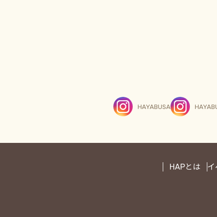
HAYABUSA
HAYAB
HAPとは
イ