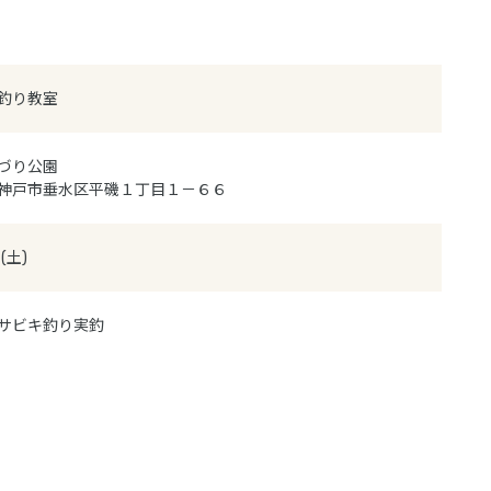
釣り教室
づり公園
2 神戸市垂水区平磯１丁目１－６６
(土)
サビキ釣り実釣