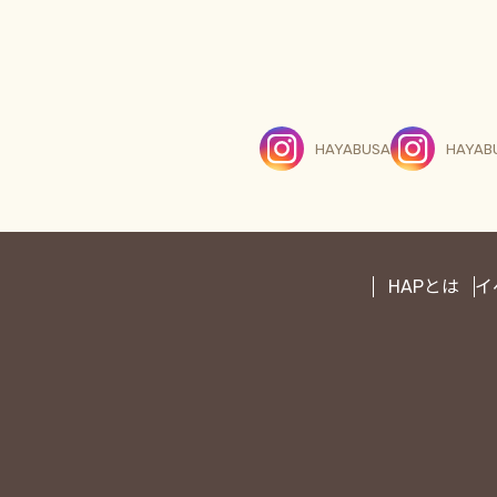
HAYABUSA
HAYAB
HAPとは
イ