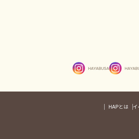
HAYABUSA
HAYAB
HAPとは
イ