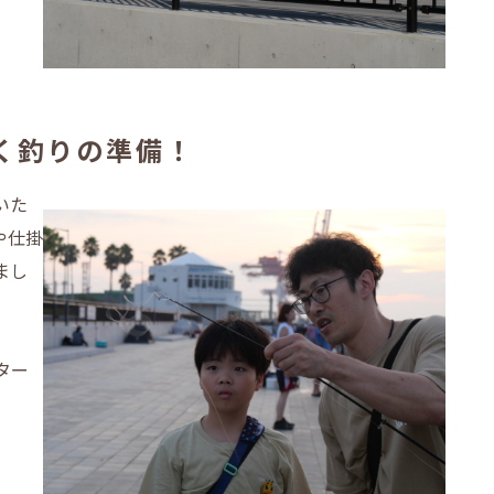
く釣りの準備！
いた
や仕掛
まし
ター