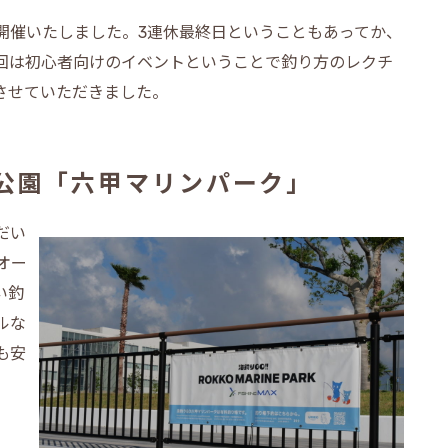
開催いたしました。3連休最終日ということもあってか、
回は初心者向けのイベントということで釣り方のレクチ
させていただきました。
公園「六甲マリンパーク」
だい
オー
い釣
ルな
も安